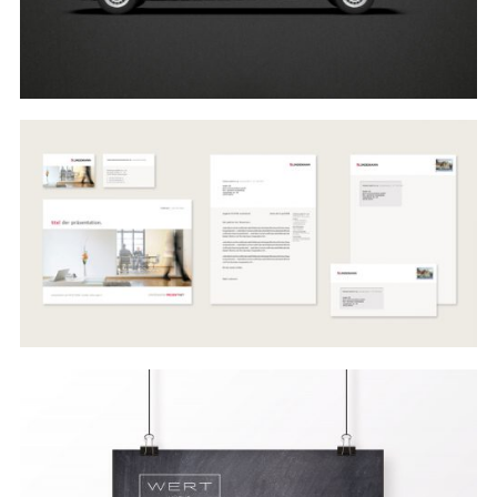
#branding
#print