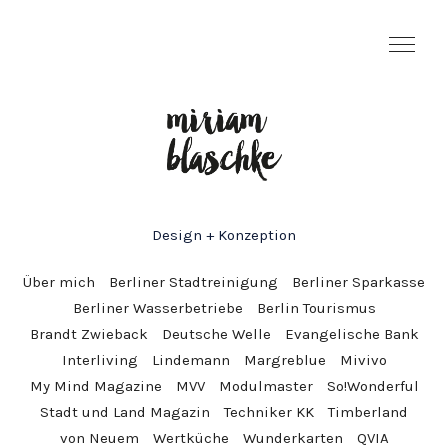
Design + Konzeption
Über mich
Berliner Stadtreinigung
Berliner Sparkasse
Berliner Wasserbetriebe
Berlin Tourismus
Brandt Zwieback
Deutsche Welle
Evangelische Bank
Interliving
Lindemann
Margreblue
Mivivo
My Mind Magazine
MVV
Modulmaster
So!Wonderful
Stadt und Land Magazin
Techniker KK
Timberland
von Neuem
Wertküche
Wunderkarten
QVIA