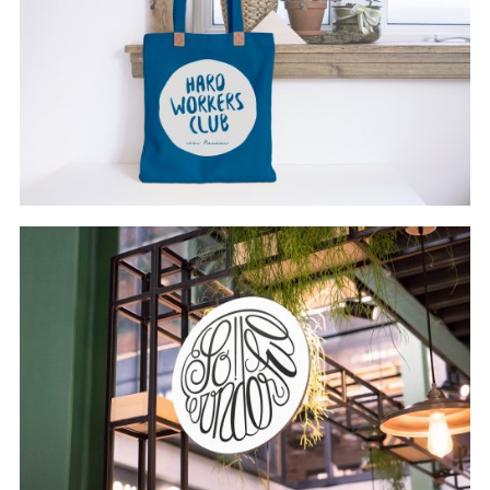
#branding
#Illustration
#Infografik
#branding
#Packaging