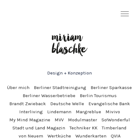
Design + Konzeption
Über mich
Berliner Stadtreinigung
Berliner Sparkasse
Berliner Wasserbetriebe
Berlin Tourismus
Brandt Zwieback
Deutsche Welle
Evangelische Bank
Interliving
Lindemann
Margreblue
Mivivo
My Mind Magazine
MVV
Modulmaster
So!Wonderful
Stadt und Land Magazin
Techniker KK
Timberland
von Neuem
Wertküche
Wunderkarten
QVIA