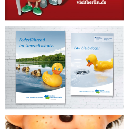
#Campaign
#print