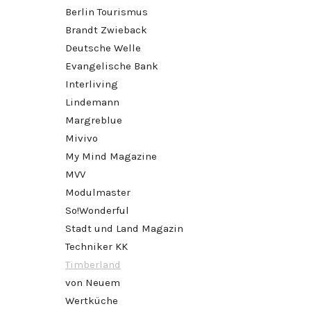
Berlin Tourismus
Brandt Zwieback
Deutsche Welle
Evangelische Bank
Interliving
Lindemann
Margreblue
Mivivo
My Mind Magazine
MVV
Modulmaster
So!Wonderful
Stadt und Land Magazin
Techniker KK
Timberland
von Neuem
Wertküche