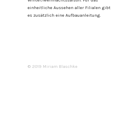
Winter/Weihnachtssaison. Für das
einheitliche Aussehen aller Filialen gibt
es zusätzlich eine Aufbauanleitung.
© 2019 Miriam Blaschke